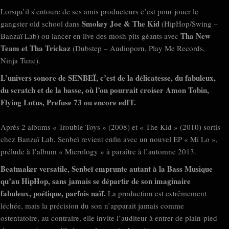
Lorsqu’il s’entoure de ses amis producteurs c’est pour jouer le
Smokey Joe & The Kid
gangster old school dans
(HipHop/Swing –
Tha New
Banzaï Lab) ou lancer en live des mosh pits géants avec
Team et Tha Trickaz
(Dubstep – Audioporn, Play Me Records,
Ninja Tune).
L’univers sonore de SENBEÏ, c’est de la délicatesse, du fabuleux,
du scratch et de la basse, où l’on pourrait croiser Amon Tobin,
Flying Lotus, Prefuse 73 ou encore edIT.
Après 2 albums « Trouble Toys » (2008) et « The Kid » (2010) sortis
chez Banzaï Lab, Senbeï revient enfin avec un nouvel EP « Mi Lo »,
prélude à l’album « Micrology » à paraître à l’automne 2013.
Beatmaker versatile, Senbeï emprunte autant à la Bass Musique
qu’au HipHop, sans jamais se départir de son imaginaire
fabuleux, poétique, parfois naïf.
La production est extrêmement
léchée, mais la précision du son n’apparait jamais comme
ostentatoire, au contraire, elle invite l’auditeur à entrer de plain-pied