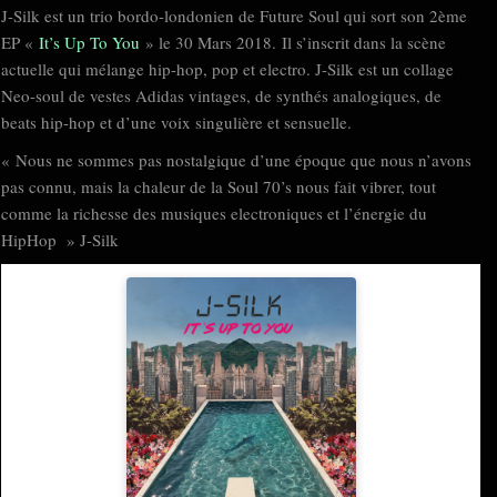
J-Silk est un trio bordo-londonien de Future Soul qui sort son 2ème
EP «
It’s Up To You
» le 30 Mars 2018. Il s’inscrit dans la scène
actuelle qui mélange hip-hop, pop et electro. J-Silk est un collage
Neo-soul de vestes Adidas vintages, de synthés analogiques, de
beats hip-hop et d’une voix singulière et sensuelle.
« Nous ne sommes pas nostalgique d’une époque que nous n’avons
pas connu, mais la chaleur de la Soul 70’s nous fait vibrer, tout
comme la richesse des musiques electroniques et l’énergie du
HipHop » J-Silk