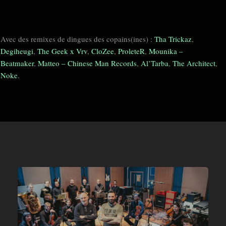
Avec des remixes de dingues des copains(ines) :
Tha Trickaz
,
Degiheugi
,
The Geek x Vrv
,
CloZee
,
ProleteR
,
Mounika –
Beatmaker
,
Matteo – Chinese Man Records
,
Al’Tarba
,
The Architect
,
Noke
.