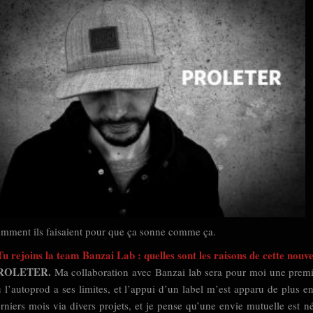
mment ils faisaient pour que ça sonne comme ça.
Tu rejoins la team Banzai Lab : quelles sont les raisons de cette nouv
ROLETER.
Ma collaboration avec Banzai lab sera pour moi une premièr
 l’autoprod a ses limites, et l’appui d’un label m’est apparu de plus e
rniers mois via divers projets, et je pense qu’une envie mutuelle est n