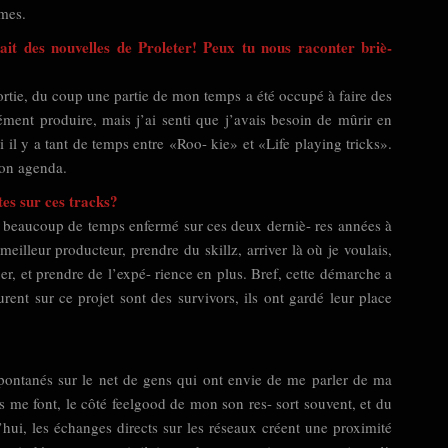
êmes.
it des nouvelles de Proleter! Peux tu nous raconter briè-
tie, du coup une partie de mon temps a été occupé à faire des
ment produire, mais j’ai senti que j’avais besoin de mûrir en
il y a tant de temps entre «Roo- kie» et «Life playing tricks».
mon agenda.
tes sur ces tracks?
sé beaucoup de temps enfermé sur ces deux derniè- res années à
eilleur producteur, prendre du skillz, arriver là où je voulais,
r, et prendre de l’expé- rience en plus. Bref, cette démarche a
rent sur ce projet sont des survivors, ils ont gardé leur place
ontanés sur le net de gens qui ont envie de me parler de ma
s me font, le côté feelgood de mon son res- sort souvent, et du
hui, les échanges directs sur les réseaux créent une proximité