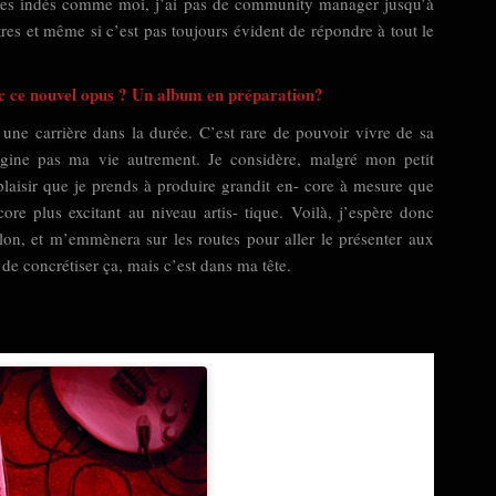
rtistes indés comme moi, j’ai pas de community manager jusqu’à
es et même si c’est pas toujours évident de répondre à tout le
avec ce nouvel opus ? Un album en préparation?
r une carrière dans la durée. C’est rare de pouvoir vivre de sa
agine pas ma vie autrement. Je considère, malgré mon petit
 plaisir que je prends à produire grandit en- core à mesure que
re plus excitant au niveau artis- tique. Voilà, j’espère donc
on, et m’emmènera sur les routes pour aller le présenter aux
 de concrétiser ça, mais c’est dans ma tête.