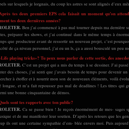
bels sur lesquels je lorgnais, du coup les astres se sont alignés d’eux m
Après tes deux premiers EPS cela faisait un moment qu’on attenda
ment tes deux dernières années?
ROLETER.
Ben j’ai commencé à pas mal tourner depuis ma dernière sor
tes, préparer les shows, et j’ai continué dans le même temps à énormé
mps que producteur avant de ressortir un nouveau projet, c’est pourquoi 
côté de ça niveau personnel, j’ai eu un ls, ça a aussi bousculé un peu 
«Life playing tricks»? Tu peux nous parler de cette sortie, des anecdo
ROLETER.
C’est un projet qui a mis du temps à se dessiner. J’ai pas
nter des choses, j’ai senti que j’avais besoin de temps pour devenir un m
ercher à étoffer et à nourrir mon son de nouveaux éléments, voilà évolue
é longue, et m’a fait repousser pas mal de deadlines ! Les titres qui gu
rmi une bonne cinquantaine de démos.
Quels sont tes rapports avec ton public?
ROLETER.
Ca se passe bien ! Je reçois énormément de mes- sages sp
sique et de me manifester leur soutien. D’après les retours que les gen
up ils ont une certaine sympathie d’em- blée envers moi. Puis aujourd’