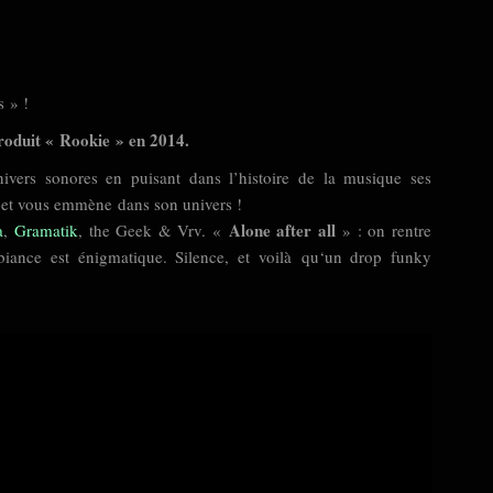
s » !
roduit « Rookie » en 2014.
ivers sonores en puisant dans l’histoire de la musique ses
 et vous emmène dans son univers !
Alone after all
a
,
Gramatik
, the Geek & Vrv. «
» : on rentre
biance est énigmatique. Silence, et voilà
qu
‘un drop funky