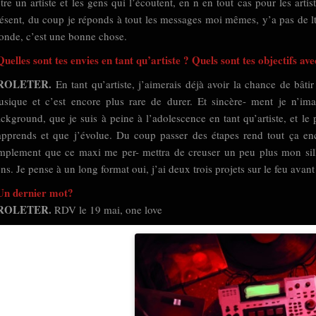
tre un artiste et les gens qui l’écoutent, en n en tout cas pour les a
ésent, du coup je réponds à tout les messages moi mêmes, y’a pas de ltr
nde, c’est une bonne chose.
Quelles sont tes envies en tant qu’artiste ? Quels sont tes objectifs 
ROLETER.
En tant qu’artiste, j’aimerais déjà avoir la chance de bâti
sique et c’est encore plus rare de durer. Et sincère- ment je n’im
ckground, que je suis à peine à l’adolescence en tant qu’artiste, et le
apprends et que j’évolue. Du coup passer des étapes rend tout ça enco
mplement que ce maxi me per- mettra de creuser un peu plus mon sill
ns. Je pense à un long format oui, j’ai deux trois projets sur le feu avant
Un dernier mot?
ROLETER.
RDV le 19 mai, one love