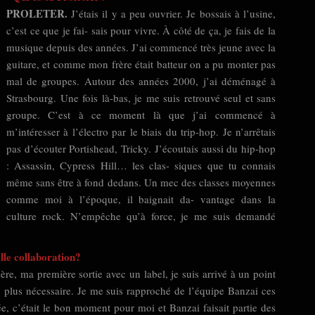
PROLETER.
J’étais il y a peu ouvrier. Je bossais à l’usine,
c’est ce que je fai- sais pour vivre. À côté de ça, je fais de la
musique depuis des années. J’ai commencé très jeune avec la
guitare, et comme mon frère était batteur on a pu monter pas
mal de groupes. Autour des années 2000, j’ai déménagé à
Strasbourg. Une fois là-bas, je me suis retrouvé seul et sans
groupe. C’est à ce moment là que j’ai commencé à
m’intéresser à l’électro par le biais du trip-hop. Je n’arrêtais
pas d’écouter Portishead, Tricky. J’écoutais aussi du hip-hop
: Assassin, Cypress Hill… les clas- siques que tu connais
même sans être à fond dedans. Un mec des classes moyennes
comme moi à l’époque, il baignait da- vantage dans la
culture rock. N’empêche qu’à force, je me suis demandé
elle collaboration?
e, ma première sortie avec un label, je suis arrivé à un point
n plus nécessaire. Je me suis rapproché de l’équipe Banzai ces
ée, c’était le bon moment pour moi et Banzai faisait partie des