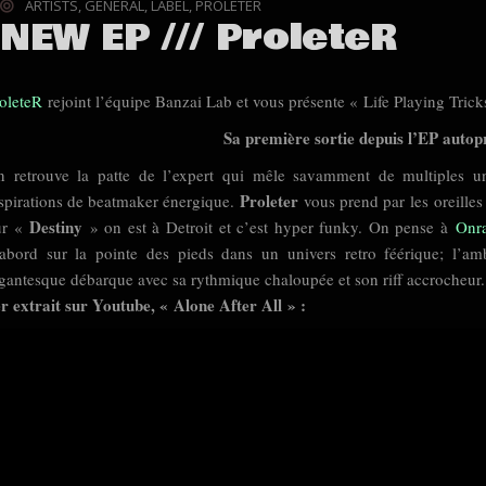
ARTISTS
,
GENERAL
,
LABEL
,
PROLETER
NEW EP /// ProleteR
roleteR
rejoint l’équipe Banzai Lab et vous présente « Life Playing Trick
Sa première sortie depuis l’EP autop
 retrouve la patte de l’expert qui mêle savamment de multiples un
Proleter
spirations de beatmaker énergique.
vous prend par
les
oreilles
Destiny
ur «
» on est à Detroit et c’est hyper funky. On pense à
Onr
abord sur la pointe des pieds dans un univers retro féérique; l’am
gantesque débarque avec sa rythmique chaloupée et son riff accrocheur.
r extrait sur Youtube, « Alone After All » :