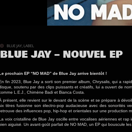
BLUE JAY
,
LABEL
BLUE JAY – NOUVEL EP
Le prochain EP
“NO MAD”
de Blue Jay arrive bientôt !
En fin 2023, Blue Jay a sorti son premier album,
Chrysalis
, qui a rapi
disque, soutenu par des clips puissants et créatifs, lui a ouvert de 
comme L.E.J., Chimène Badi et Bianca Costa.
À présent, elle
revient sur le devant de la scène et se prépare à dév
six titres fusionne son électro-pop audacieuse avec des sonorités 
retrouve
des influences pop, hip-hop et orientales sur une production 
La voix cristalline de Blue Jay oscille entre vocalises aériennes et rap 
bien aiguisé. Un avant-goût parfait de
NO MAD
, un EP qui bouscule les